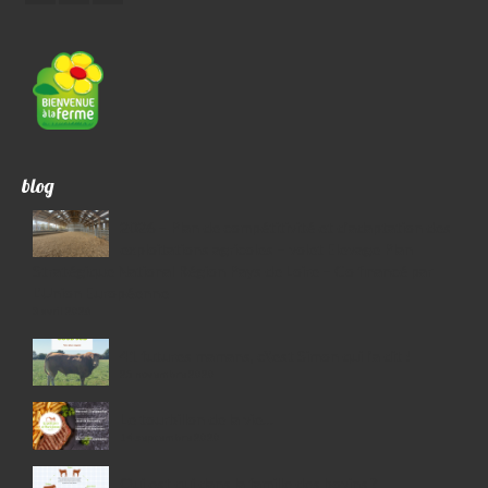
blog
2026 – Plan de compétitivité et d’adaptation des
exploitations agricoles – volet Elevage Plan
Stratégique National Région Pays de Loire – Co financé par
L’Union Européenne
3 avril 2026
41 futures mamans, c\’est Simon qui l’a dit !
25 novembre 2020
Le tourbillon de la vie…
14 septembre 2020
Qui est qui dans la famille des bovins ?