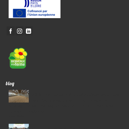
blog
2026 – Plan de compétitivité et d’adaptation des
exploitations agricoles – volet Elevage Plan
Stratégique National Région Pays de Loire – Co financé par
L’Union Européenne
3 avril 2026
41 futures mamans, c\’est Simon qui l’a dit !