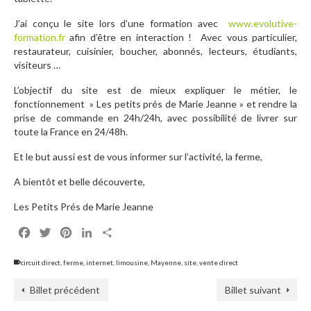
J’ai conçu le site lors d’une formation avec
www.evolutive-
formation.fr
afin d’être en interaction ! Avec vous particulier,
restaurateur, cuisinier, boucher, abonnés, lecteurs, étudiants,
visiteurs …
L’objectif du site est de mieux expliquer le métier, le
fonctionnement » Les petits prés de Marie Jeanne » et rendre la
prise de commande en 24h/24h, avec possibilité de livrer sur
toute la France en 24/48h.
Et le but aussi est de vous informer sur l’activité, la ferme,
A bientôt et belle découverte,
Les Petits Prés de Marie Jeanne
Facebook
Twitter
Pinterest
LinkedIn
Partager
circuit direct
,
ferme
,
internet
,
limousine
,
Mayenne
,
site
,
vente direct
Billet précédent
Billet suivant