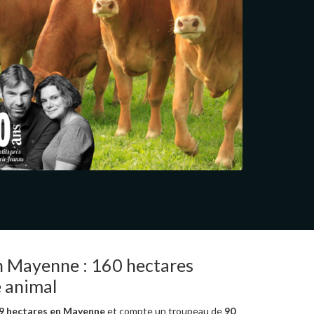
n Mayenne : 160 hectares
e animal
9 hectares en Mayenne
et compte un troupeau de
90