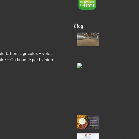
blog
2026 – Plan de comp
volet Elevage Plan
par L’Union Européenne
loitations agricoles – volet
3 avril 2026
ire – Co financé par L’Union
41 futures mamans, c
25 novembre 2020
Le tourbillon de la 
14 septembre 2020
Qui est qui dans la 