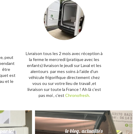
Livraison tous les 2 mois avec réce
ption à
de, peut
la ferme le mercredi (pratique avec les
 pendant
enfants) livraison le jeudi sur Laval et les
u être
alentours par mes soins à l’aide d’un
quet est
véhicule frigorifique directement chez
u et le
vous ou sur votre lieu de travail ,et
livraison sur toute la France ! Ah là c’est
pas moi ,
c’est
Chronofresh.
 par ici
le blog, actualités