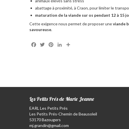
animaux élevés sans stress
abattage à proximité, à Craon, pour limiter le transpo
maturation de la viande sur os pendant 12 à 15 j
Cette exigence nous permet de proposer une
viande b
savoureuse
.
Facebook
Twitter
Pinterest
LinkedIn
Partager
Les Petits Prés de Marie Jeanne
EARL Les Petits Prés
Les Petits Prés-Chemin de Beausoleil
53170 Bazougers
mj.grandin@gmail.com