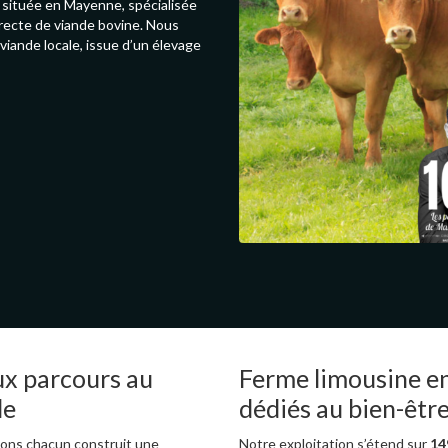
e située en Mayenne, spécialisée
irecte de viande bovine. Nous
iande locale, issue d’un élevage
ux parcours au
Ferme limousine e
le
dédiés au bien-êtr
vons chacun construit une
Notre exploitation s’étend sur
14