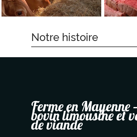
Notre histoire
Ferme en Mayenne –
bovin limousine et v
de viande