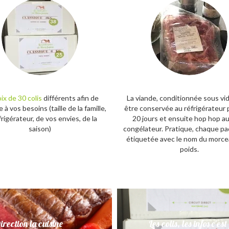
ix de 30 colis
différents afin de
La viande, conditionnée sous vi
à vos besoins (taille de la famille,
être conservée au réfrigérateur
frigérateur, de vos envies, de la
20 jours et ensuite hop hop a
saison)
congélateur. Pratique, chaque pa
étiquetée avec le nom du morcea
poids.
irection la cuisine
Les colis, les infos c'est