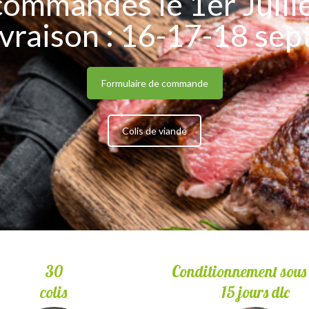
ommandes le 1er Juill
ivraison : 16-17-18 se
Formulaire de commande
Colis de viande
30
Conditionnement sous 
colis
15 jours dlc