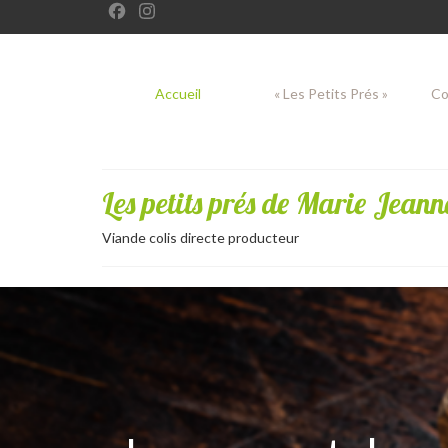
Facebook
Instagram
Accueil
« Les Petits Prés »
Co
Les petits prés de Marie Jeann
Viande colis directe producteur