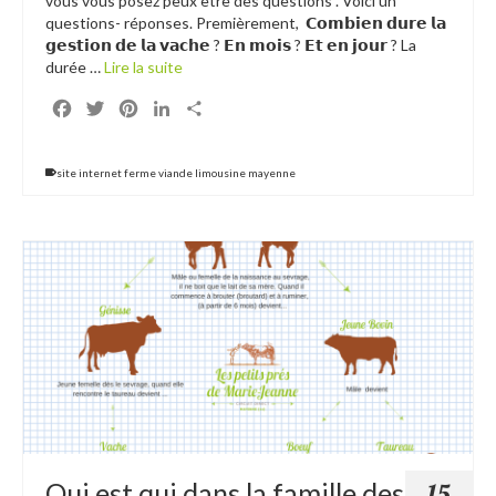
vous vous posez peux être des questions . Voici un
questions- réponses. Premièrement, 𝗖𝗼𝗺𝗯𝗶𝗲𝗻 𝗱𝘂𝗿𝗲 𝗹𝗮
𝗴𝗲𝘀𝘁𝗶𝗼𝗻 𝗱𝗲 𝗹𝗮 𝘃𝗮𝗰𝗵𝗲 ? 𝗘𝗻 𝗺𝗼𝗶𝘀 ? 𝗘𝘁 𝗲𝗻 𝗷𝗼𝘂𝗿 ? La
durée …
Lire la suite
Facebook
Twitter
Pinterest
LinkedIn
Partager
site internet ferme viande limousine mayenne
Qui est qui dans la famille des
15